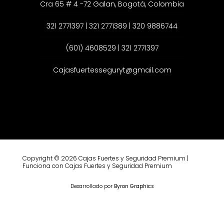
Cra 65 # 4 -72 Galan, Bogotá, Colombia
321 2771397 | 321 2771389 | 320 9886744
(601) 4608529 | 321 2771397
Cajasfuertesseguryt@gmail.com
Copyright © 2026 Cajas Fuertes y Seguridad Premium |
Funciona con Cajas Fuertes y Seguridad Premium
Desarrollado por
Byron Graphics