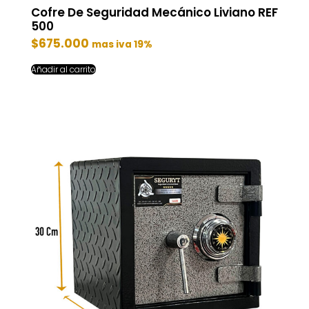
Cofre De Seguridad Mecánico Liviano REF
500
$
675.000
mas iva 19%
Añadir al carrito