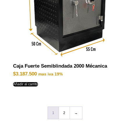
Caja Fuerte Semiblindada 2000 Mécanica
$
3.187.500
mas iva 19%
Añadir al carrito
1
2
→