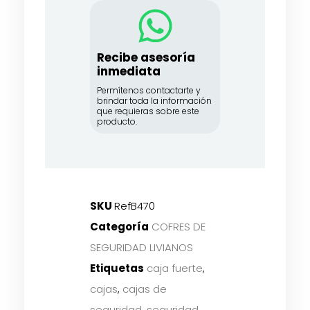
Recibe asesoría
inmediata
Permítenos contactarte y
brindar toda la información
que requieras sobre este
producto.
SKU
RefB470
Categoría
COFRES DE
SEGURIDAD LIVIANOS
Etiquetas
caja fuerte
,
cajas
,
cajas de
seguridad
,
seguridad