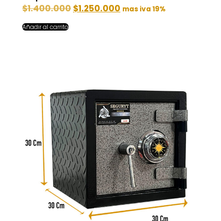
$
1.400.000
$
1.250.000
mas iva 19%
Añadir al carrito