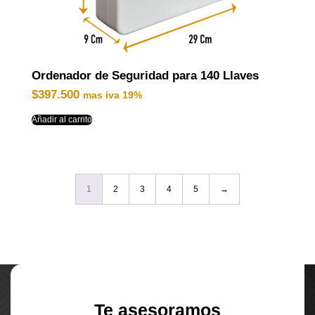
Ordenador de Seguridad para 140 Llaves
$
397.500
mas iva 19%
Añadir al carrito
1
2
3
4
5
→
Te asesoramos