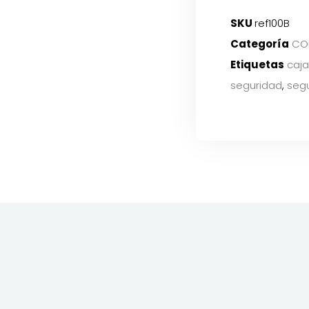
SKU
ref100B
Categoría
CO
Etiquetas
caja
seguridad
,
segu