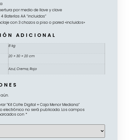
ca
ertura por medio de llave y clave
4 Baterías AA “incluidas”
claje con 3 chazos a piso o pared «incluidos»
IÓN ADICIONAL
8 kg
20 × 30 × 20 cm
Azul, Crema, Rojo
ONES
 aún.
rar “Kit Cofre Digital + Caja Menor Mediana”
eo electrónico no será publicada.
Los campos
 marcados con
*