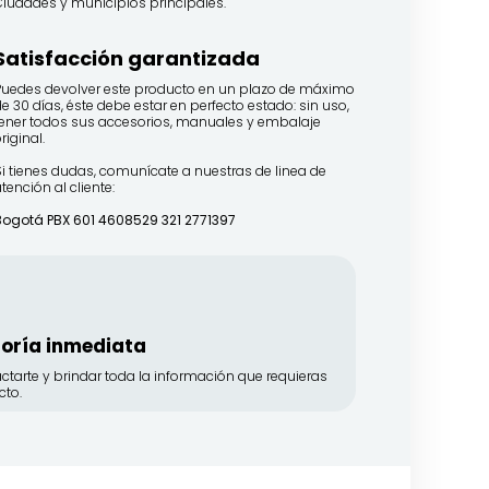
Ciudades y municipios principales.
Satisfacción garantizada​
Puedes devolver este producto en un plazo de máximo
e 30 días, éste debe estar en perfecto estado: sin uso,
tener todos sus accesorios, manuales y embalaje
riginal.
Si tienes dudas, comunícate a nuestras de linea de
tención al cliente:
Bogotá PBX 601 4608529 321 2771397
soría inmediata
ctarte y brindar toda la información que requieras
cto.