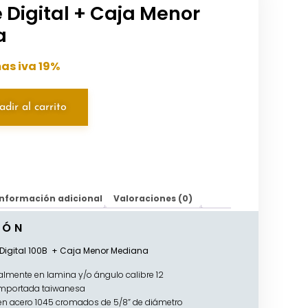
e Digital + Caja Menor
a
as iva 19%
dir al carrito
Información adicional
Valoraciones (0)
IÓN
 Digital 100B + Caja Menor Mediana
almente en lamina y/o ángulo calibre 12
 importada taiwanesa
en acero 1045 cromados de 5/8” de diámetro