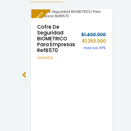
Oferta
Cofre De
Seguridad
$
1.400.000
BIOMETRICO
$
1.250.000
Para Empresas
mas iva 19%
RefB570
Valorado
con
0
de
5