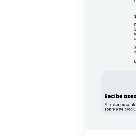
d
o
a
Recibe ase
Permítenos conta
sobre este produ