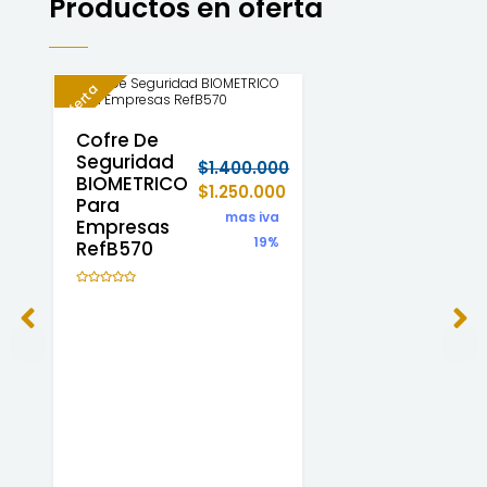
Productos en oferta
Oferta
Cofre De
Seguridad
$
1.400.000
BIOMETRICO
$
1.250.000
Para
mas iva
Empresas
19%
RefB570
Valorado
con
0
de
5