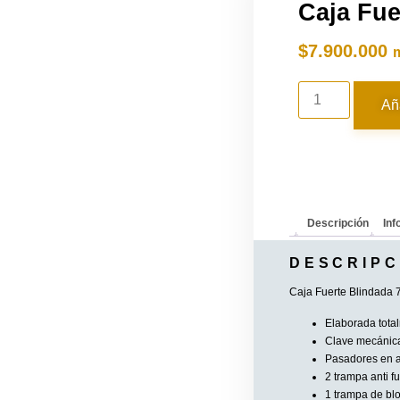
Caja Fue
$
7.900.000
Aña
Descripción
Inf
DESCRIPC
Caja Fuerte Blindada 
Elaborada total
Clave mecánica
Pasadores en a
2 trampa anti f
1 trampa de bl