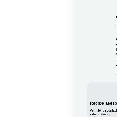
C
P
3
t
S
a
Recibe aseso
Permítenos contact
este producto.