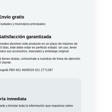
Envío gratis
iudades y municipios principales.
Satisfacción garantizada​
uedes devolver este producto en un plazo de máximo de
0 días, éste debe estar en perfecto estado: sin uso, tener
odos sus accesorios, manuales y embalaje original.
i tienes dudas, comunícate a nuestras de linea de atención
l cliente:
Bogotá PBX 601 4608529 321 2771397
ría inmediata
arte y brindar toda la información que requieras sobre