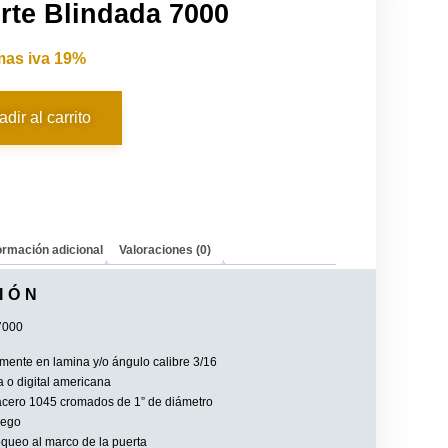
rte Blindada 7000
mas iva 19%
dir al carrito
ormación adicional
Valoraciones (0)
IÓN
7000
mente en lamina y/o ángulo calibre 3/16
 o digital americana
cero 1045 cromados de 1” de diámetro
uego
oqueo al marco de la puerta