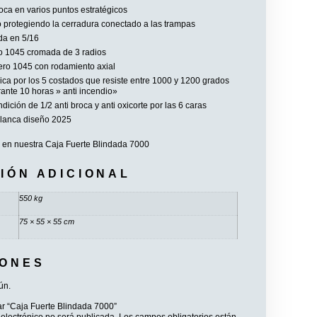
oca en varios puntos estratégicos
o protegiendo la cerradura conectado a las trampas
da en 5/16
o 1045 cromada de 3 radios
ero 1045 con rodamiento axial
ca por los 5 costados que resiste entre 1000 y 1200 grados
ante 10 horas » anti incendio»
dición de 1/2 anti broca y anti oxicorte por las 6 caras
alanca diseño 2025
 en nuestra Caja Fuerte Blindada 7000
IÓN ADICIONAL
550 kg
75 × 55 × 55 cm
IONES
ún.
ar “Caja Fuerte Blindada 7000”