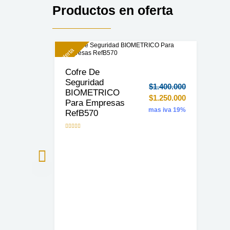
Productos en oferta
Oferta
Cofre De
Seguridad
$
1.400.000
BIOMETRICO
$
1.250.000
Para Empresas
mas iva 19%
RefB570
Valorado
con
0
de
5