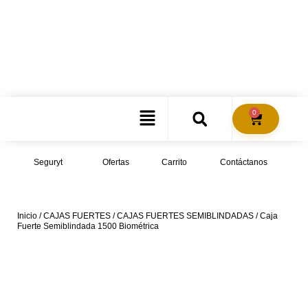
PRODUCTOS EXCLUSIVOS ACOMPAÑADOS DEL
MEJOR SERVICIO
0
Seguryt
Ofertas
Carrito
Contáctanos
Inicio
/
CAJAS FUERTES
/
CAJAS FUERTES SEMIBLINDADAS
/ Caja
Fuerte Semiblindada 1500 Biométrica